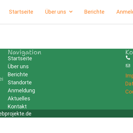
Startseite
Über uns
Berichte
Anmel
Navigation
Ko
Startseite
Über uns
e
Berichte
Im
ei
Standorte
Da
Anmeldung
Coo
Aktuelles
Kontakt
bprojekte.de