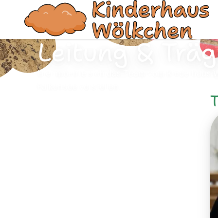
Leitung & Träg
Hier möchte sich das Team vom Kinderhaus W
Falkensee vorstellen.