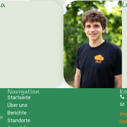
da
L
Navigation
Ko
Startseite
Über uns
e
Berichte
Im
ei
Standorte
Da