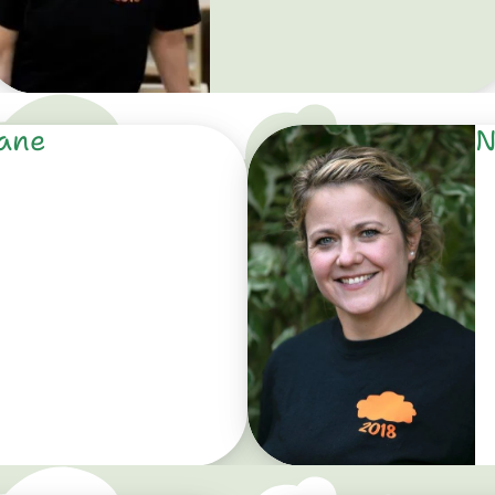
iane
N
e