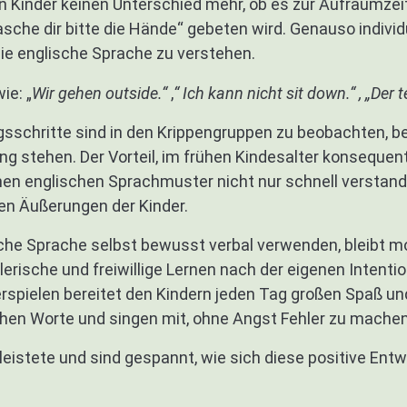
 Kinder keinen Unterschied mehr, ob es zur Aufräumzeit
che dir bitte die Hände“ gebeten wird. Genauso individu
 die englische Sprache zu verstehen.
ie: „
Wir gehen outside.“
,
“ Ich kann nicht sit
down.“
, „Der t
sschritte sind in den Krippengruppen zu beobachten, bei 
stehen. Der Vorteil, im frühen Kindesalter konsequent 
lichen englischen Sprachmuster nicht nur schnell verst
en Äußerungen der Kinder.
ische Sprache selbst bewusst verbal verwenden, bleibt
ielerische und freiwillige Lernen nach der eigenen Intent
gerspielen bereitet den Kindern jeden Tag großen Spaß 
hen Worte und singen mit, ohne Angst Fehler zu machen
Geleistete und sind gespannt, wie sich diese positive E