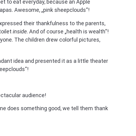
get to eat everyday, because an Apple
papas. Awesome, „pink sheepclouds“!
expressed their thankfulness to the parents,
toilet
inside
. And of course „health is wealth“!
yone. The children drew colorful pictures,
ant idea and presented it as a little theater
heepclouds“!
pectacular audience!
one does something good, we tell them thank